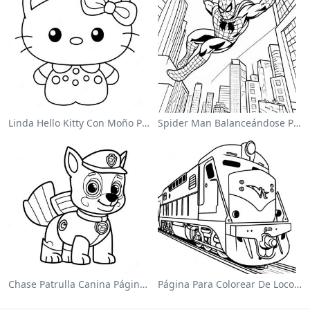
Linda Hello Kitty Con Moño Para Colorear
Spider Man Balanceándose Por La Ciudad Para Colorear
Chase Patrulla Canina Página Para Colorear
Página Para Colorear De Locomotora Colorida