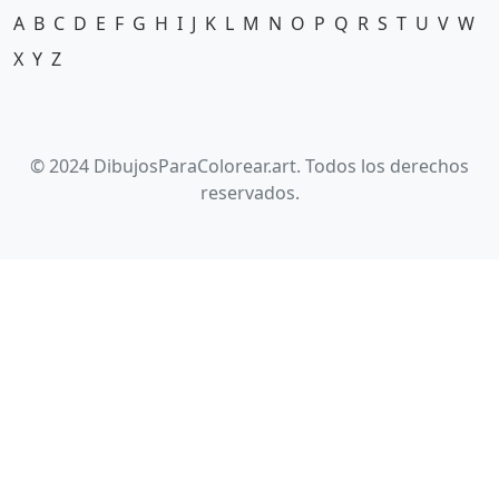
A
B
C
D
E
F
G
H
I
J
K
L
M
N
O
P
Q
R
S
T
U
V
W
X
Y
Z
© 2024 DibujosParaColorear.art. Todos los derechos
reservados.