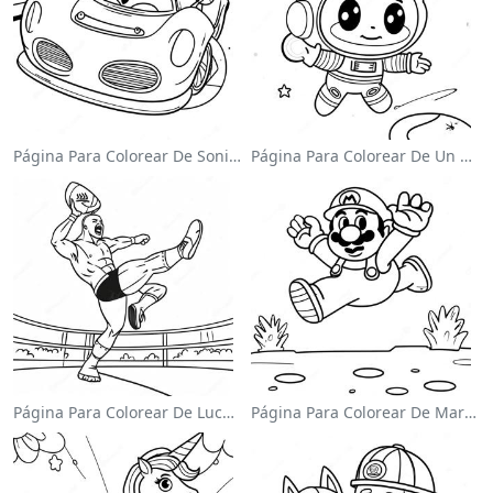
Página Para Colorear De Sonic El Velocista
Página Para Colorear De Un Astronauta Lindo Flotando En El Espacio
Página Para Colorear De Luchador De Wwe Saltando Sobre Oponente
Página Para Colorear De Mario Saltando Sobre Goombas