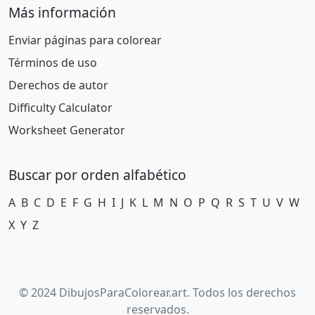
Más información
Enviar páginas para colorear
Términos de uso
Derechos de autor
Difficulty Calculator
Worksheet Generator
Buscar por orden alfabético
A
B
C
D
E
F
G
H
I
J
K
L
M
N
O
P
Q
R
S
T
U
V
W
X
Y
Z
© 2024 DibujosParaColorear.art. Todos los derechos
reservados.