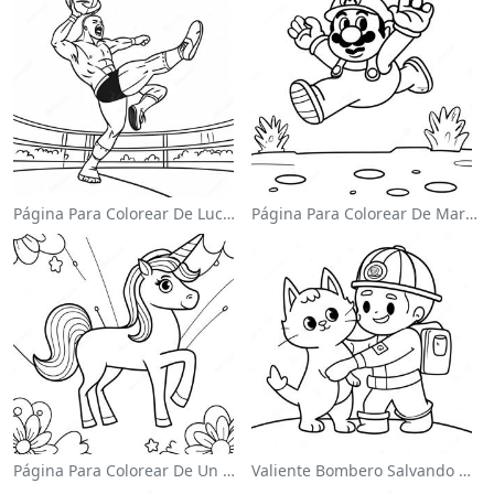
Página Para Colorear De Luchador De Wwe Saltando Sobre Oponente
Página Para Colorear De Mario Saltando Sobre Goombas
Página Para Colorear De Un Unicornio Mágico En Un Arcoíris
Valiente Bombero Salvando Un Gato Para Colorear