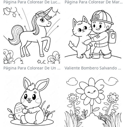
Página Para Colorear De Luchador De Wwe Saltando Sobre Oponente
Página Para Colorear De Mario Saltando Sobre Goombas
Página Para Colorear De Un Unicornio Mágico En Un Arcoíris
Valiente Bombero Salvando Un Gato Para Colorear