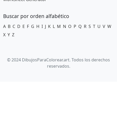
Buscar por orden alfabético
A
B
C
D
E
F
G
H
I
J
K
L
M
N
O
P
Q
R
S
T
U
V
W
X
Y
Z
© 2024 DibujosParaColorear.art. Todos los derechos
reservados.