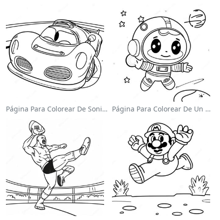
Página Para Colorear De Sonic El Velocista
Página Para Colorear De Un Astronauta Lindo Flotando En El Espacio