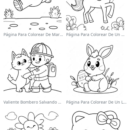
Página Para Colorear De Mario Saltando Sobre Goombas
Página Para Colorear De Un Unicornio Mágico En Un Arcoíris
Valiente Bombero Salvando Un Gato Para Colorear
Página Para Colorear De Un Lindo Conejo De Pascua