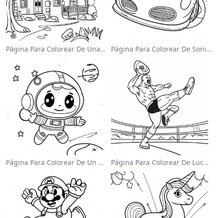
Página Para Colorear De Una Cabaña Acogedora
Página Para Colorear De Sonic El Velocista
Página Para Colorear De Un Astronauta Lindo Flotando En El Espacio
Página Para Colorear De Luchador De Wwe Saltando Sobre Oponente