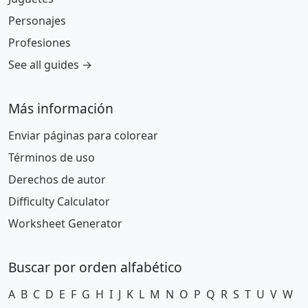
Personajes
Profesiones
See all guides →
Más información
Enviar páginas para colorear
Términos de uso
Derechos de autor
Difficulty Calculator
Worksheet Generator
Buscar por orden alfabético
A
B
C
D
E
F
G
H
I
J
K
L
M
N
O
P
Q
R
S
T
U
V
W