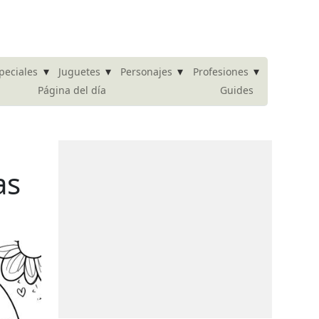
▾
▾
▾
▾
peciales
Juguetes
Personajes
Profesiones
Página del día
Guides
as