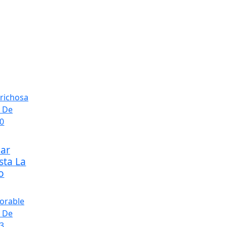
ear
sta La
o