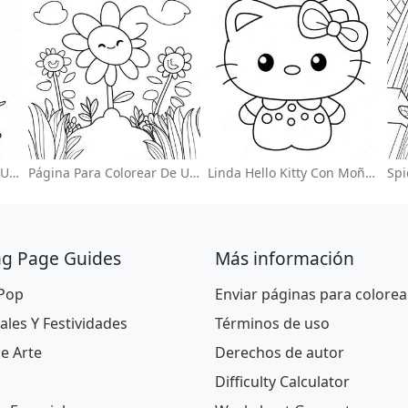
Página Para Colorear De Un Lindo Conejo De Pascua
Página Para Colorear De Un Jardín De Flores Coloridas
Linda Hello Kitty Con Moño Para Colorear
ng Page Guides
Más información
 Pop
Enviar páginas para colorea
ales Y Festividades
Términos de uso
De Arte
Derechos de autor
Difficulty Calculator