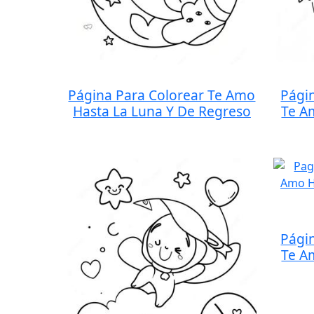
Página Para Colorear Te Amo
Pági
Hasta La Luna Y De Regreso
Te A
Pági
Te A