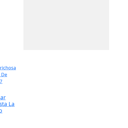
ear
sta La
o