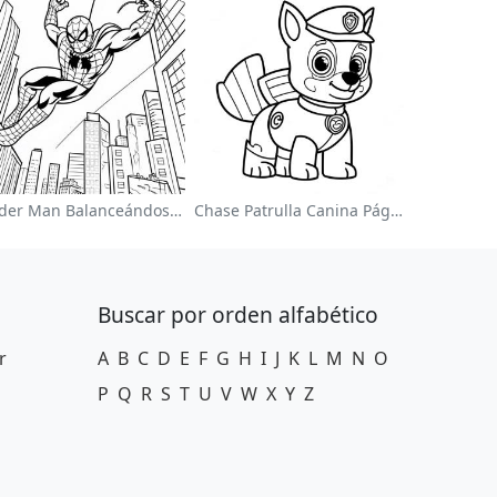
Spider Man Balanceándose Por La Ciudad Para Colorear
Chase Patrulla Canina Página Para Colorear
Buscar por orden alfabético
r
A
B
C
D
E
F
G
H
I
J
K
L
M
N
O
P
Q
R
S
T
U
V
W
X
Y
Z