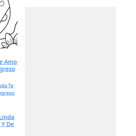
Te Amo
egreso
Linda
 Y De