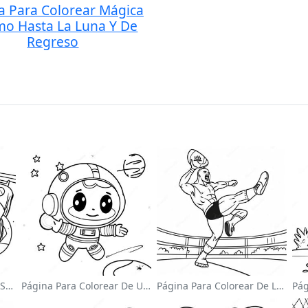
a Para Colorear Mágica
mo Hasta La Luna Y De
Regreso
Página Para Colorear De Sonic El Velocista
Página Para Colorear De Un Astronauta Lindo Flotando En El Espacio
Página Para Colorear De Luchador De Wwe Saltando Sobre Oponente