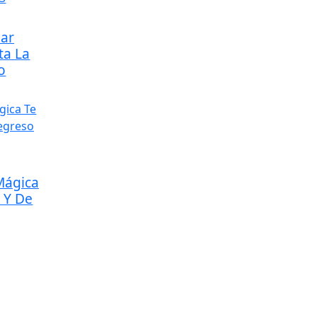
ear
ta La
o
Mágica
 Y De