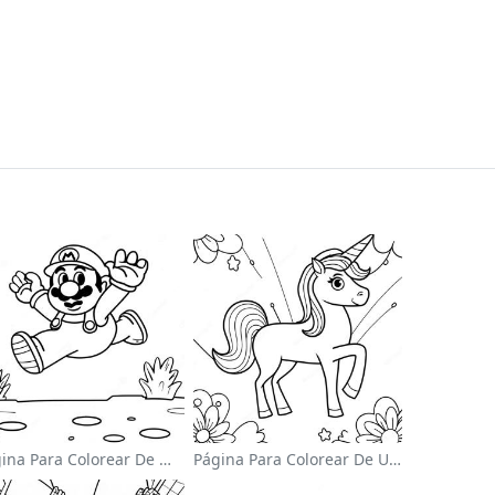
Página Para Colorear De Mario Saltando Sobre Goombas
Página Para Colorear De Un Unicornio Mágico En Un Arcoíris