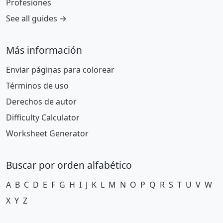
Profesiones
See all guides →
Más información
Enviar páginas para colorear
Términos de uso
Derechos de autor
Difficulty Calculator
Worksheet Generator
Buscar por orden alfabético
A
B
C
D
E
F
G
H
I
J
K
L
M
N
O
P
Q
R
S
T
U
V
W
X
Y
Z