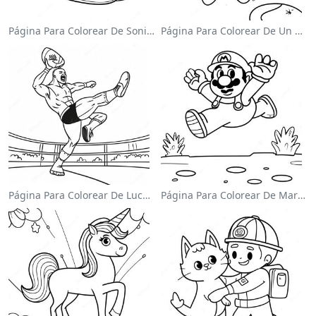
Página Para Colorear De Sonic El Velocista
Página Para Colorear De Un Astronauta Lindo Flotando En El Espacio
Página Para Colorear De Luchador De Wwe Saltando Sobre Oponente
Página Para Colorear De Mario Saltando Sobre Goombas