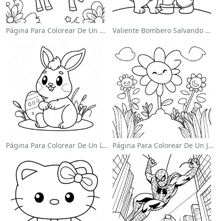
Página Para Colorear De Un Unicornio Mágico En Un Arcoíris
Valiente Bombero Salvando Un Gato Para Colorear
Página Para Colorear De Un Lindo Conejo De Pascua
Página Para Colorear De Un Jardín De Flores Coloridas