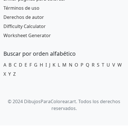
Términos de uso
Derechos de autor
Difficulty Calculator
Worksheet Generator
Buscar por orden alfabético
A
B
C
D
E
F
G
H
I
J
K
L
M
N
O
P
Q
R
S
T
U
V
W
X
Y
Z
© 2024 DibujosParaColorear.art. Todos los derechos
reservados.