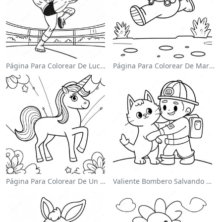
Página Para Colorear De Luchador De Wwe Saltando Sobre Oponente
Página Para Colorear De Mario Saltando Sobre Goombas
Página Para Colorear De Un Unicornio Mágico En Un Arcoíris
Valiente Bombero Salvando Un Gato Para Colorear