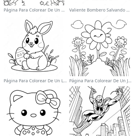
Página Para Colorear De Un Unicornio Mágico En Un Arcoíris
Valiente Bombero Salvando Un Gato Para Colorear
Página Para Colorear De Un Lindo Conejo De Pascua
Página Para Colorear De Un Jardín De Flores Coloridas