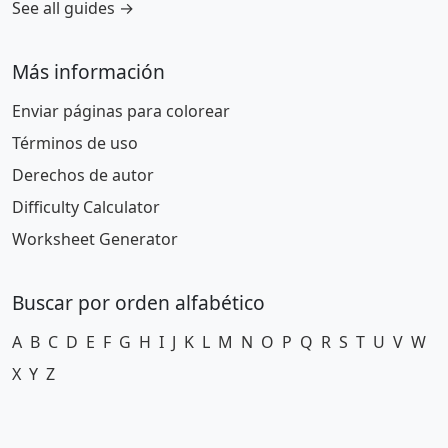
See all guides →
Más información
Enviar páginas para colorear
Términos de uso
Derechos de autor
Difficulty Calculator
Worksheet Generator
Buscar por orden alfabético
A
B
C
D
E
F
G
H
I
J
K
L
M
N
O
P
Q
R
S
T
U
V
W
X
Y
Z