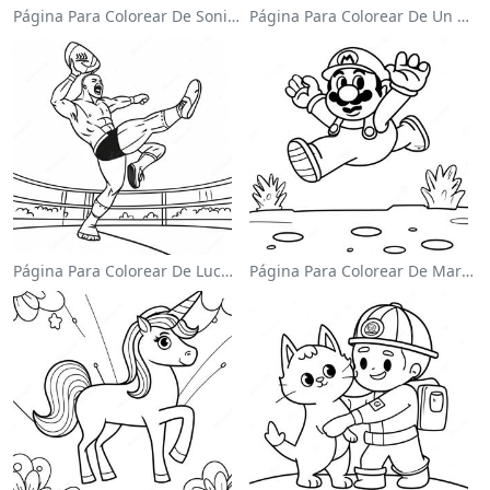
Página Para Colorear De Sonic El Velocista
Página Para Colorear De Un Astronauta Lindo Flotando En El Espacio
Página Para Colorear De Luchador De Wwe Saltando Sobre Oponente
Página Para Colorear De Mario Saltando Sobre Goombas