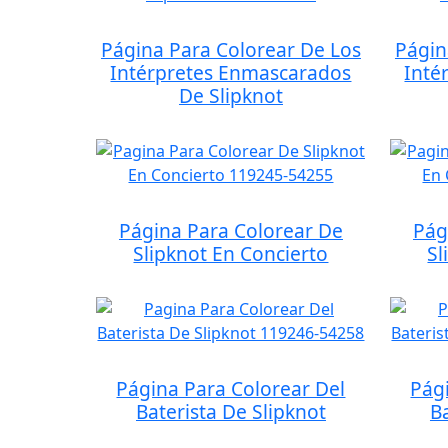
Página Para Colorear De Los
Págin
Intérpretes Enmascarados
Inté
De Slipknot
Página Para Colorear De
Pág
Slipknot En Concierto
Sl
Página Para Colorear Del
Pág
Baterista De Slipknot
B