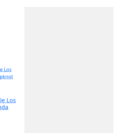
De Los
nda