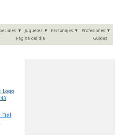
▾
▾
▾
▾
peciales
Juguetes
Personajes
Profesiones
Página del día
Guides
 Del
t