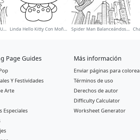
Página Para Colorear De Un Jardín De Flores Coloridas
Linda Hello Kitty Con Moño Para Colorear
Spider Man Balanceándose Por La Ciudad Para Colorear
ng Page Guides
Más información
 Pop
Enviar páginas para colorea
ales Y Festividades
Términos de uso
De Arte
Derechos de autor
Difficulty Calculator
s Especiales
Worksheet Generator
s
jes