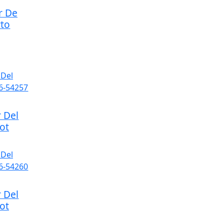
r De
rto
 Del
ot
 Del
ot