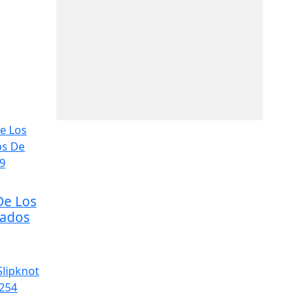
De Los
rados