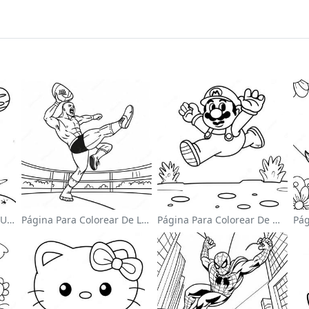
Página Para Colorear De Un Astronauta Lindo Flotando En El Espacio
Página Para Colorear De Luchador De Wwe Saltando Sobre Oponente
Página Para Colorear De Mario Saltando Sobre Goombas