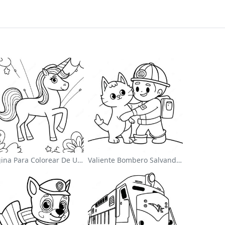
Página Para Colorear De Un Unicornio Mágico En Un Arcoíris
Valiente Bombero Salvando Un Gato Para Colorear