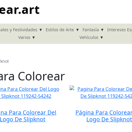
ear.art
▾
▾
▾
ales y Festividades
Estilos de Arte
Fantasía
Intereses Es
▾
▾
Varios
Vehículos
pknot
ara Colorear
ina Para Colorear Del
Página Para Colorear
Logo De Slipknot
Logo De Slipkno