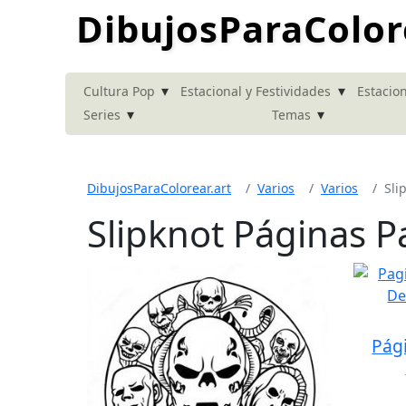
DibujosParaColor
▾
▾
Cultura Pop
Estacional y Festividades
Estacion
▾
▾
Series
Temas
DibujosParaColorear.art
Varios
Varios
Sli
Slipknot Páginas P
Pág