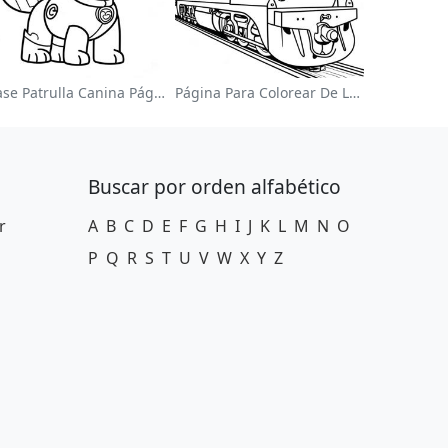
Chase Patrulla Canina Página Para Colorear
Página Para Colorear De Locomotora Colorida
Buscar por orden alfabético
r
A
B
C
D
E
F
G
H
I
J
K
L
M
N
O
P
Q
R
S
T
U
V
W
X
Y
Z