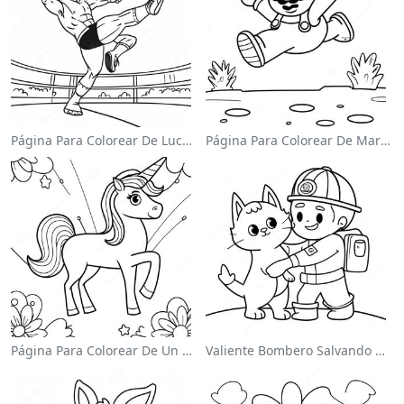
Página Para Colorear De Luchador De Wwe Saltando Sobre Oponente
Página Para Colorear De Mario Saltando Sobre Goombas
Página Para Colorear De Un Unicornio Mágico En Un Arcoíris
Valiente Bombero Salvando Un Gato Para Colorear