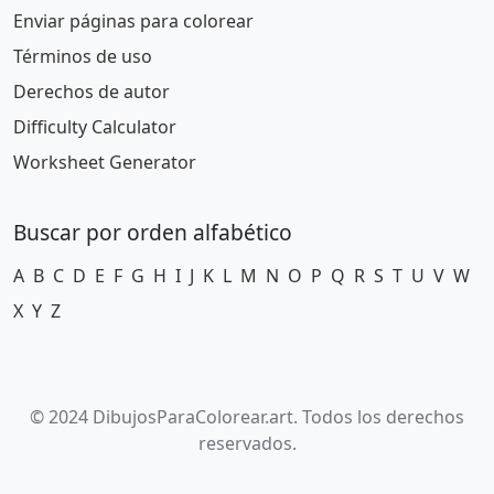
Enviar páginas para colorear
Términos de uso
Derechos de autor
Difficulty Calculator
Worksheet Generator
Buscar por orden alfabético
A
B
C
D
E
F
G
H
I
J
K
L
M
N
O
P
Q
R
S
T
U
V
W
X
Y
Z
© 2024 DibujosParaColorear.art. Todos los derechos
reservados.