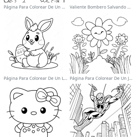
Página Para Colorear De Un Unicornio Mágico En Un Arcoíris
Valiente Bombero Salvando Un Gato Para Colorear
Página Para Colorear De Un Lindo Conejo De Pascua
Página Para Colorear De Un Jardín De Flores Coloridas