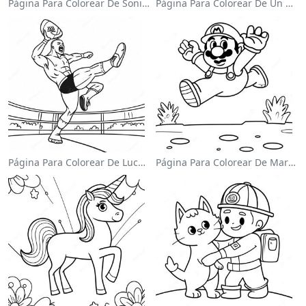
Página Para Colorear De Sonic El Velocista
Página Para Colorear De Un Astronauta Lindo Flotando En El Espacio
Página Para Colorear De Luchador De Wwe Saltando Sobre Oponente
Página Para Colorear De Mario Saltando Sobre Goombas