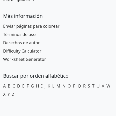
Más información
Enviar páginas para colorear
Términos de uso
Derechos de autor
Difficulty Calculator
Worksheet Generator
Buscar por orden alfabético
A
B
C
D
E
F
G
H
I
J
K
L
M
N
O
P
Q
R
S
T
U
V
W
X
Y
Z