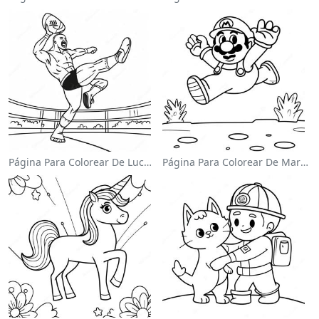
Página Para Colorear De Luchador De Wwe Saltando Sobre Oponente
Página Para Colorear De Mario Saltando Sobre Goombas