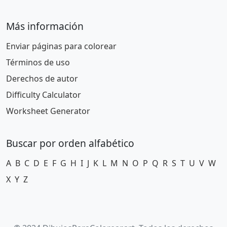
Más información
Enviar páginas para colorear
Términos de uso
Derechos de autor
Difficulty Calculator
Worksheet Generator
Buscar por orden alfabético
A
B
C
D
E
F
G
H
I
J
K
L
M
N
O
P
Q
R
S
T
U
V
W
X
Y
Z