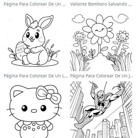
Página Para Colorear De Un Unicornio Mágico En Un Arcoíris
Valiente Bombero Salvando Un Gato Para Colorear
Página Para Colorear De Un Lindo Conejo De Pascua
Página Para Colorear De Un Jardín De Flores Coloridas