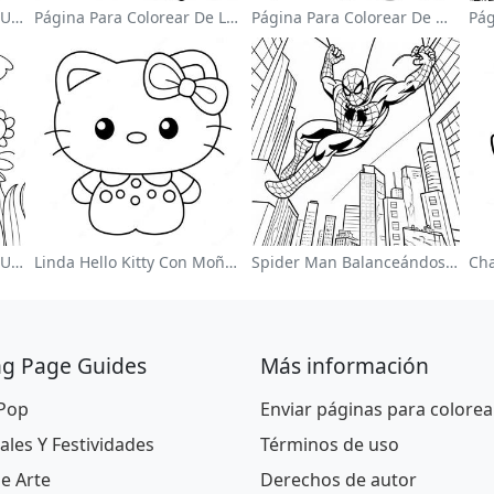
Página Para Colorear De Un Astronauta Lindo Flotando En El Espacio
Página Para Colorear De Luchador De Wwe Saltando Sobre Oponente
Página Para Colorear De Mario Saltando Sobre Goombas
Página Para Colorear De Un Jardín De Flores Coloridas
Linda Hello Kitty Con Moño Para Colorear
Spider Man Balanceándose Por La Ciudad Para Colorear
ng Page Guides
Más información
 Pop
Enviar páginas para colorea
ales Y Festividades
Términos de uso
De Arte
Derechos de autor