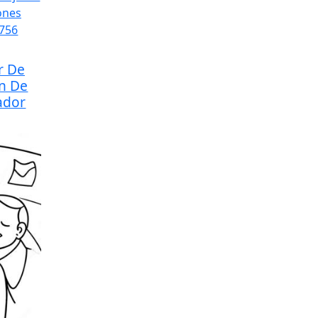
r De
ón De
ador