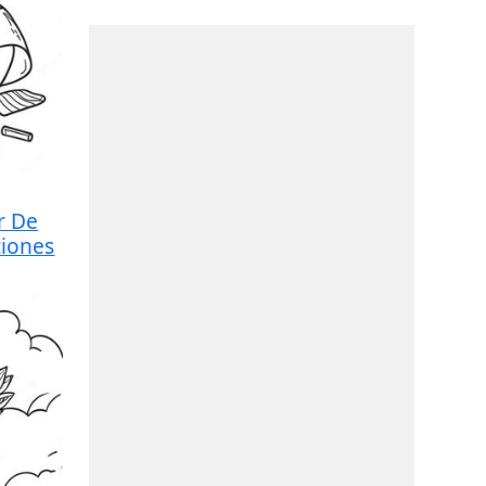
r De
ciones