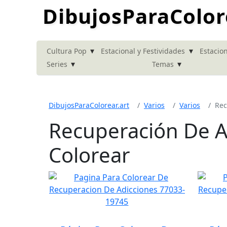
DibujosParaColor
▾
▾
Cultura Pop
Estacional y Festividades
Estacion
▾
▾
Series
Temas
DibujosParaColorear.art
Varios
Varios
Rec
Recuperación De A
Colorear