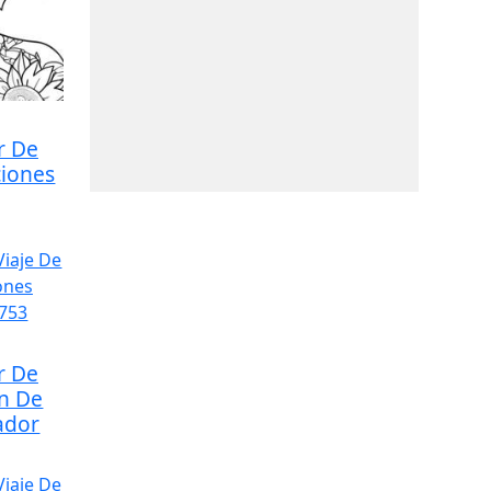
r De
ciones
r De
ón De
ador