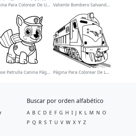
Página Para Colorear De Un Unicornio Mágico En Un Arcoíris
Valiente Bombero Salvando Un Gato Para Colorear
Chase Patrulla Canina Página Para Colorear
Página Para Colorear De Locomotora Colorida
Buscar por orden alfabético
r
A
B
C
D
E
F
G
H
I
J
K
L
M
N
O
P
Q
R
S
T
U
V
W
X
Y
Z