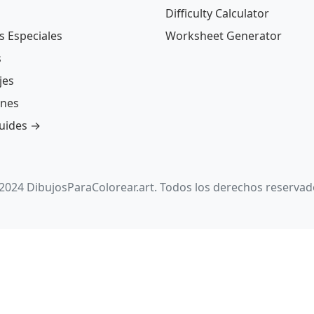
Difficulty Calculator
s Especiales
Worksheet Generator
s
jes
ones
guides →
2024 DibujosParaColorear.art. Todos los derechos reservad