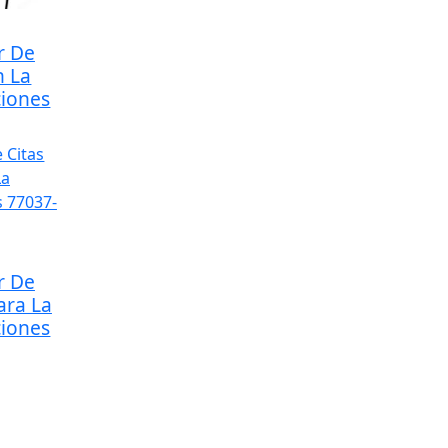
r De
n La
ciones
r De
ara La
ciones