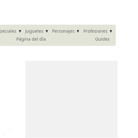
▾
▾
▾
▾
peciales
Juguetes
Personajes
Profesiones
Página del día
Guides