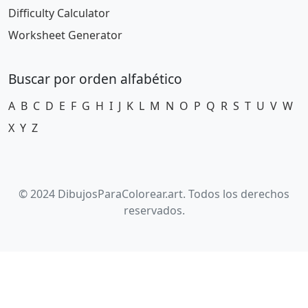
Difficulty Calculator
Worksheet Generator
Buscar por orden alfabético
A
B
C
D
E
F
G
H
I
J
K
L
M
N
O
P
Q
R
S
T
U
V
W
X
Y
Z
© 2024 DibujosParaColorear.art. Todos los derechos
reservados.