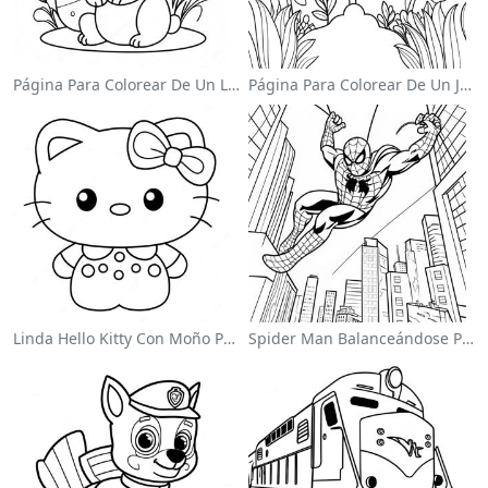
Página Para Colorear De Un Lindo Conejo De Pascua
Página Para Colorear De Un Jardín De Flores Coloridas
Linda Hello Kitty Con Moño Para Colorear
Spider Man Balanceándose Por La Ciudad Para Colorear