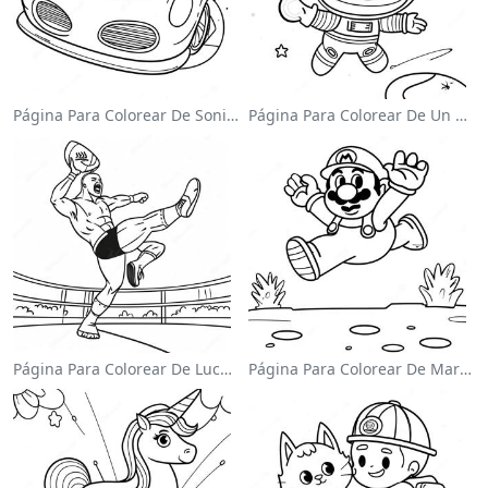
Página Para Colorear De Sonic El Velocista
Página Para Colorear De Un Astronauta Lindo Flotando En El Espacio
Página Para Colorear De Luchador De Wwe Saltando Sobre Oponente
Página Para Colorear De Mario Saltando Sobre Goombas