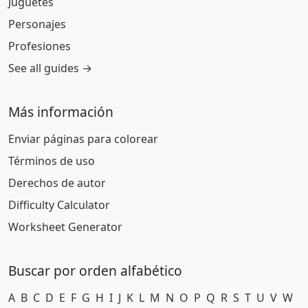
Juguetes
Personajes
Profesiones
See all guides →
Más información
Enviar páginas para colorear
Términos de uso
Derechos de autor
Difficulty Calculator
Worksheet Generator
Buscar por orden alfabético
A
B
C
D
E
F
G
H
I
J
K
L
M
N
O
P
Q
R
S
T
U
V
W