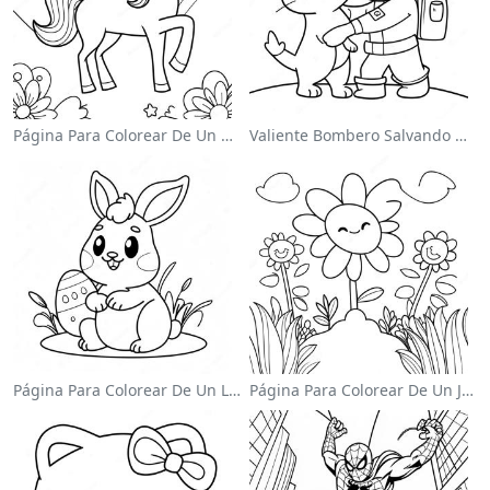
Página Para Colorear De Un Unicornio Mágico En Un Arcoíris
Valiente Bombero Salvando Un Gato Para Colorear
Página Para Colorear De Un Lindo Conejo De Pascua
Página Para Colorear De Un Jardín De Flores Coloridas