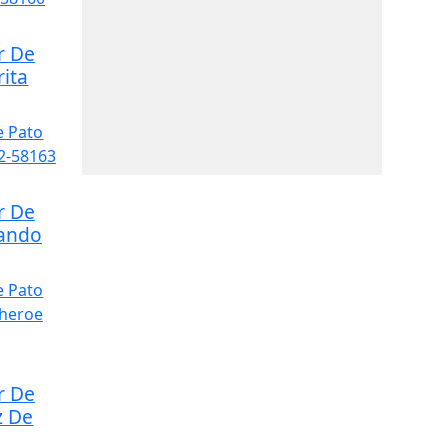
r De
rita
r De
lando
r De
z De