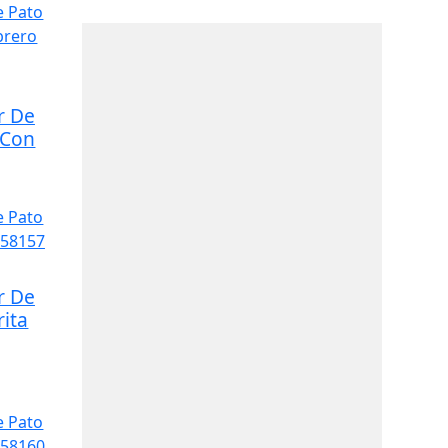
r De
 Con
r De
rita