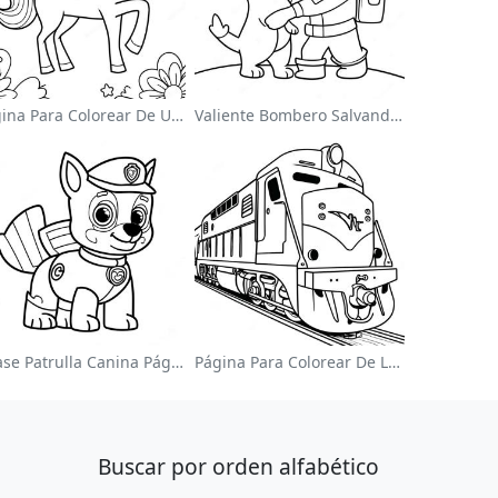
Página Para Colorear De Un Unicornio Mágico En Un Arcoíris
Valiente Bombero Salvando Un Gato Para Colorear
Chase Patrulla Canina Página Para Colorear
Página Para Colorear De Locomotora Colorida
Buscar por orden alfabético