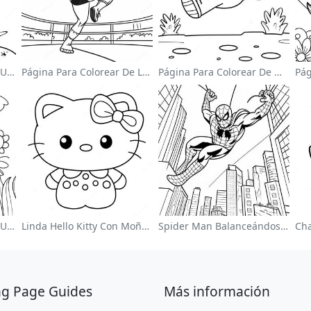
Página Para Colorear De Un Astronauta Lindo Flotando En El Espacio
Página Para Colorear De Luchador De Wwe Saltando Sobre Oponente
Página Para Colorear De Mario Saltando Sobre Goombas
Página Para Colorear De Un Jardín De Flores Coloridas
Linda Hello Kitty Con Moño Para Colorear
Spider Man Balanceándose Por La Ciudad Para Colorear
ng Page Guides
Más información