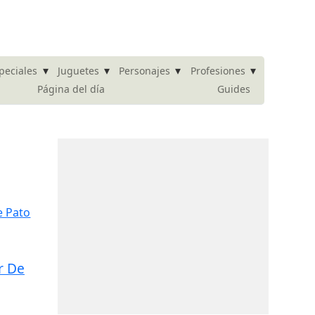
▾
▾
▾
▾
peciales
Juguetes
Personajes
Profesiones
Página del día
Guides
r De