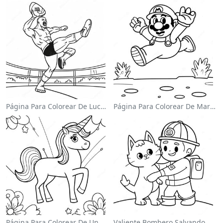
Página Para Colorear De Luchador De Wwe Saltando Sobre Oponente
Página Para Colorear De Mario Saltando Sobre Goombas
Página Para Colorear De Un Unicornio Mágico En Un Arcoíris
Valiente Bombero Salvando Un Gato Para Colorear