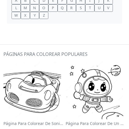
A
B
C
D
E
F
G
H
I
J
K
L
M
N
O
P
Q
R
S
T
U
V
W
X
Y
Z
PÁGINAS PARA COLOREAR POPULARES
Página Para Colorear De Sonic El Velocista
Página Para Colorear De Un Astronauta Lindo Flotando En El Espacio