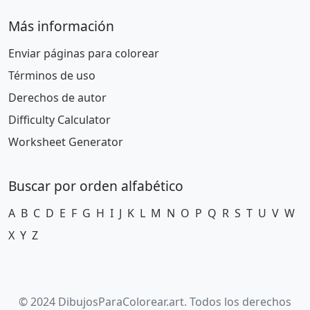
Más información
Enviar páginas para colorear
Términos de uso
Derechos de autor
Difficulty Calculator
Worksheet Generator
Buscar por orden alfabético
A
B
C
D
E
F
G
H
I
J
K
L
M
N
O
P
Q
R
S
T
U
V
W
X
Y
Z
© 2024 DibujosParaColorear.art. Todos los derechos