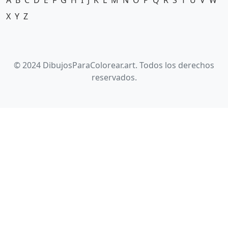
A
B
C
D
E
F
G
H
I
J
K
L
M
N
O
P
Q
R
S
T
U
V
W
X
Y
Z
© 2024 DibujosParaColorear.art. Todos los derechos
reservados.