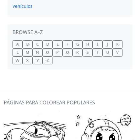
Vehículos
BROWSE A–Z
A
B
C
D
E
F
G
H
I
J
K
L
M
N
O
P
Q
R
S
T
U
V
W
X
Y
Z
PÁGINAS PARA COLOREAR POPULARES