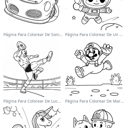
Página Para Colorear De Sonic El Velocista
Página Para Colorear De Un Astronauta Lindo Flotando En El Espacio
Página Para Colorear De Luchador De Wwe Saltando Sobre Oponente
Página Para Colorear De Mario Saltando Sobre Goombas