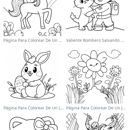
Página Para Colorear De Un Unicornio Mágico En Un Arcoíris
Valiente Bombero Salvando Un Gato Para Colorear
Página Para Colorear De Un Lindo Conejo De Pascua
Página Para Colorear De Un Jardín De Flores Coloridas