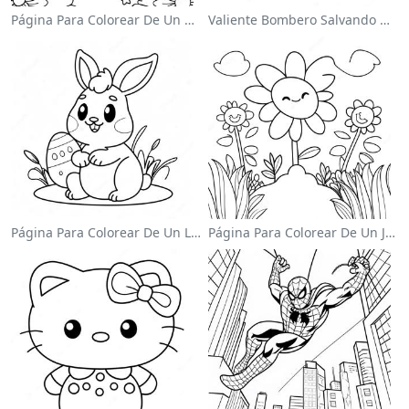
Página Para Colorear De Un Unicornio Mágico En Un Arcoíris
Valiente Bombero Salvando Un Gato Para Colorear
Página Para Colorear De Un Lindo Conejo De Pascua
Página Para Colorear De Un Jardín De Flores Coloridas