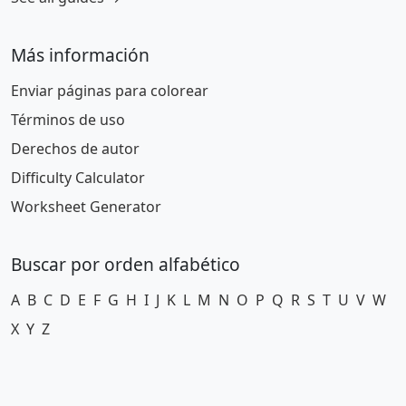
Más información
Enviar páginas para colorear
Términos de uso
Derechos de autor
Difficulty Calculator
Worksheet Generator
Buscar por orden alfabético
A
B
C
D
E
F
G
H
I
J
K
L
M
N
O
P
Q
R
S
T
U
V
W
X
Y
Z