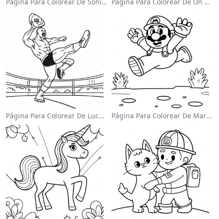
Página Para Colorear De Sonic El Velocista
Página Para Colorear De Un Astronauta Lindo Flotando En El Espacio
Página Para Colorear De Luchador De Wwe Saltando Sobre Oponente
Página Para Colorear De Mario Saltando Sobre Goombas