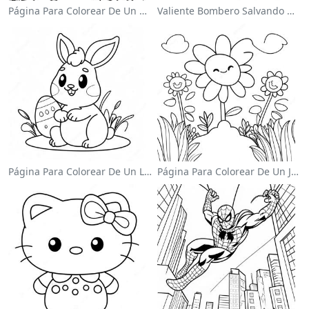
Página Para Colorear De Un Unicornio Mágico En Un Arcoíris
Valiente Bombero Salvando Un Gato Para Colorear
Página Para Colorear De Un Lindo Conejo De Pascua
Página Para Colorear De Un Jardín De Flores Coloridas