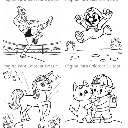
Página Para Colorear De Luchador De Wwe Saltando Sobre Oponente
Página Para Colorear De Mario Saltando Sobre Goombas