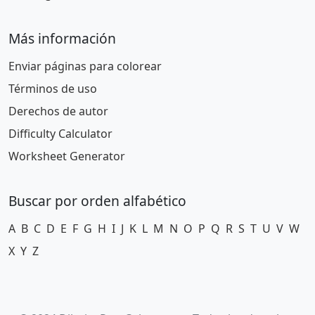
Más información
Enviar páginas para colorear
Términos de uso
Derechos de autor
Difficulty Calculator
Worksheet Generator
Buscar por orden alfabético
A
B
C
D
E
F
G
H
I
J
K
L
M
N
O
P
Q
R
S
T
U
V
W
X
Y
Z