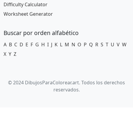
Difficulty Calculator
Worksheet Generator
Buscar por orden alfabético
A
B
C
D
E
F
G
H
I
J
K
L
M
N
O
P
Q
R
S
T
U
V
W
X
Y
Z
© 2024 DibujosParaColorear.art. Todos los derechos
reservados.