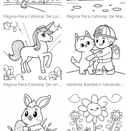
Página Para Colorear De Luchador De Wwe Saltando Sobre Oponente
Página Para Colorear De Mario Saltando Sobre Goombas
Página Para Colorear De Un Unicornio Mágico En Un Arcoíris
Valiente Bombero Salvando Un Gato Para Colorear