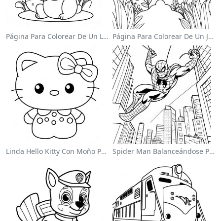
Página Para Colorear De Un Lindo Conejo De Pascua
Página Para Colorear De Un Jardín De Flores Coloridas
Linda Hello Kitty Con Moño Para Colorear
Spider Man Balanceándose Por La Ciudad Para Colorear