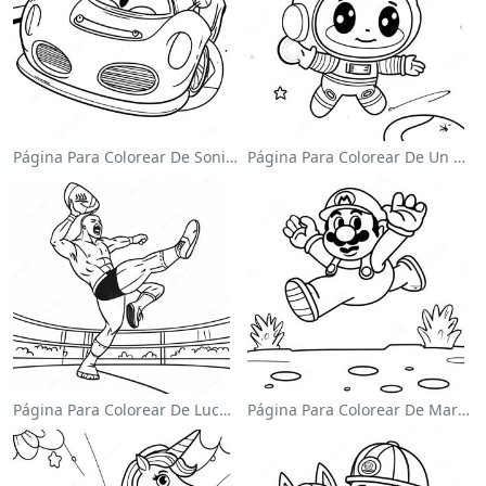
Página Para Colorear De Sonic El Velocista
Página Para Colorear De Un Astronauta Lindo Flotando En El Espacio
Página Para Colorear De Luchador De Wwe Saltando Sobre Oponente
Página Para Colorear De Mario Saltando Sobre Goombas