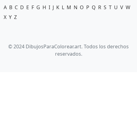
A
B
C
D
E
F
G
H
I
J
K
L
M
N
O
P
Q
R
S
T
U
V
W
X
Y
Z
© 2024 DibujosParaColorear.art. Todos los derechos
reservados.