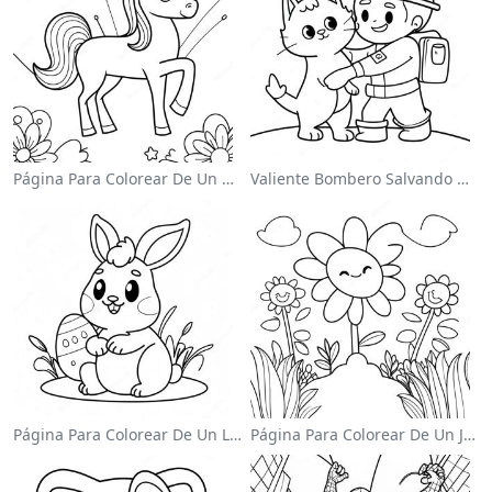
Página Para Colorear De Un Unicornio Mágico En Un Arcoíris
Valiente Bombero Salvando Un Gato Para Colorear
Página Para Colorear De Un Lindo Conejo De Pascua
Página Para Colorear De Un Jardín De Flores Coloridas