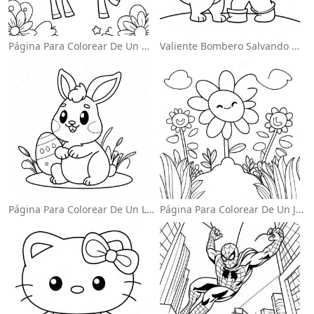
Página Para Colorear De Un Unicornio Mágico En Un Arcoíris
Valiente Bombero Salvando Un Gato Para Colorear
Página Para Colorear De Un Lindo Conejo De Pascua
Página Para Colorear De Un Jardín De Flores Coloridas