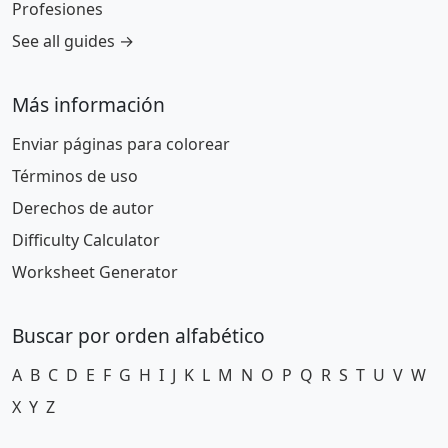
Profesiones
See all guides →
Más información
Enviar páginas para colorear
Términos de uso
Derechos de autor
Difficulty Calculator
Worksheet Generator
Buscar por orden alfabético
A
B
C
D
E
F
G
H
I
J
K
L
M
N
O
P
Q
R
S
T
U
V
W
X
Y
Z