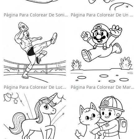
Página Para Colorear De Sonic El Velocista
Página Para Colorear De Un Astronauta Lindo Flotando En El Espacio
Página Para Colorear De Luchador De Wwe Saltando Sobre Oponente
Página Para Colorear De Mario Saltando Sobre Goombas