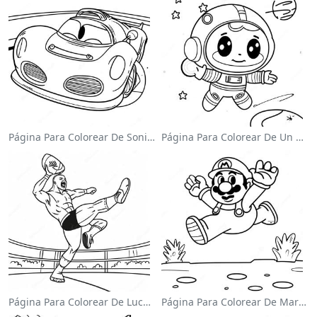
Página Para Colorear De Sonic El Velocista
Página Para Colorear De Un Astronauta Lindo Flotando En El Espacio
Página Para Colorear De Luchador De Wwe Saltando Sobre Oponente
Página Para Colorear De Mario Saltando Sobre Goombas