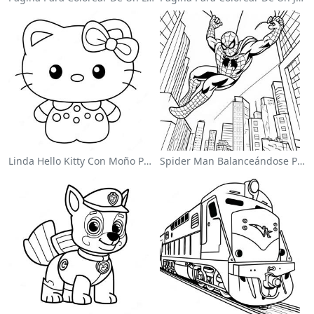
Linda Hello Kitty Con Moño Para Colorear
Spider Man Balanceándose Por La Ciudad Para Colorear