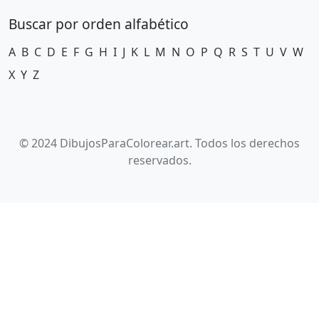
Buscar por orden alfabético
A
B
C
D
E
F
G
H
I
J
K
L
M
N
O
P
Q
R
S
T
U
V
W
X
Y
Z
© 2024 DibujosParaColorear.art. Todos los derechos
reservados.