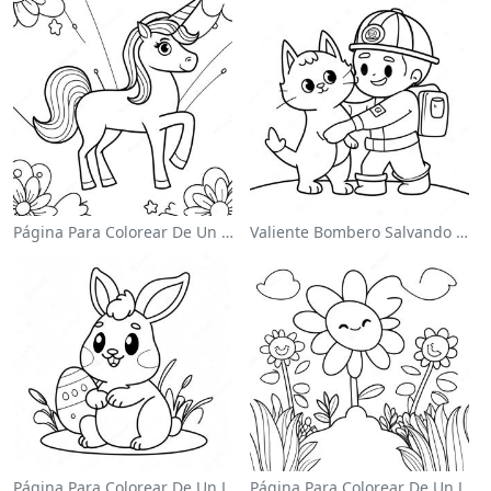
Página Para Colorear De Un Unicornio Mágico En Un Arcoíris
Valiente Bombero Salvando Un Gato Para Colorear
Página Para Colorear De Un Lindo Conejo De Pascua
Página Para Colorear De Un Jardín De Flores Coloridas