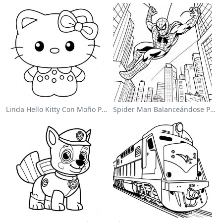
Linda Hello Kitty Con Moño Para Colorear
Spider Man Balanceándose Por La Ciudad Para Colorear