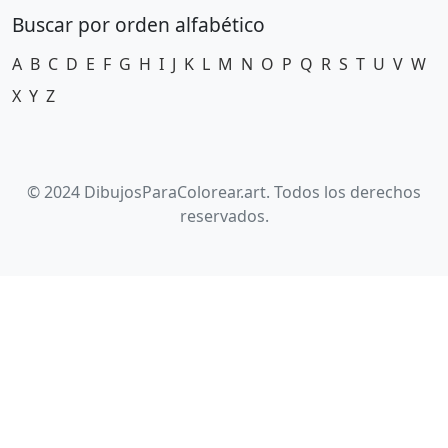
Buscar por orden alfabético
A
B
C
D
E
F
G
H
I
J
K
L
M
N
O
P
Q
R
S
T
U
V
W
X
Y
Z
© 2024 DibujosParaColorear.art. Todos los derechos
reservados.