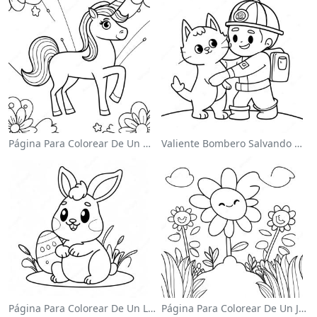
Página Para Colorear De Un Unicornio Mágico En Un Arcoíris
Valiente Bombero Salvando Un Gato Para Colorear
Página Para Colorear De Un Lindo Conejo De Pascua
Página Para Colorear De Un Jardín De Flores Coloridas