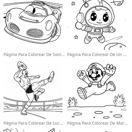
Página Para Colorear De Sonic El Velocista
Página Para Colorear De Un Astronauta Lindo Flotando En El Espacio
Página Para Colorear De Luchador De Wwe Saltando Sobre Oponente
Página Para Colorear De Mario Saltando Sobre Goombas