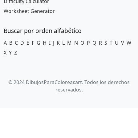
Difficulty Calculator
Worksheet Generator
Buscar por orden alfabético
A
B
C
D
E
F
G
H
I
J
K
L
M
N
O
P
Q
R
S
T
U
V
W
X
Y
Z
© 2024 DibujosParaColorear.art. Todos los derechos
reservados.