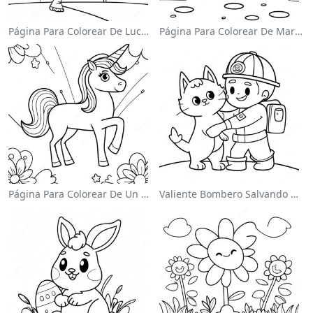
Página Para Colorear De Luchador De Wwe Saltando Sobre Oponente
Página Para Colorear De Mario Saltando Sobre Goombas
Página Para Colorear De Un Unicornio Mágico En Un Arcoíris
Valiente Bombero Salvando Un Gato Para Colorear