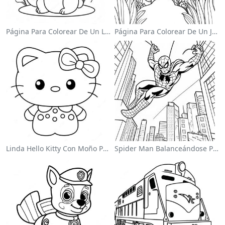
Página Para Colorear De Un Lindo Conejo De Pascua
Página Para Colorear De Un Jardín De Flores Coloridas
Linda Hello Kitty Con Moño Para Colorear
Spider Man Balanceándose Por La Ciudad Para Colorear