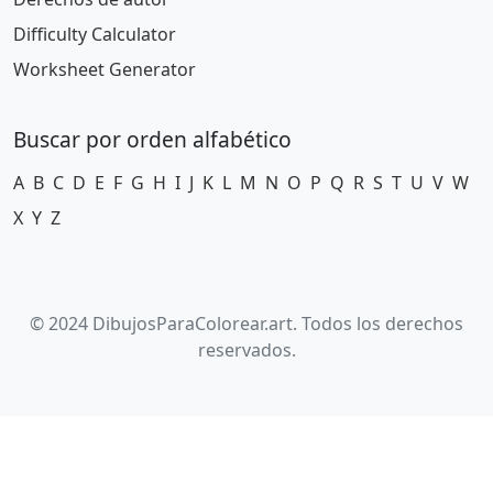
Difficulty Calculator
Worksheet Generator
Buscar por orden alfabético
A
B
C
D
E
F
G
H
I
J
K
L
M
N
O
P
Q
R
S
T
U
V
W
X
Y
Z
© 2024 DibujosParaColorear.art. Todos los derechos
reservados.