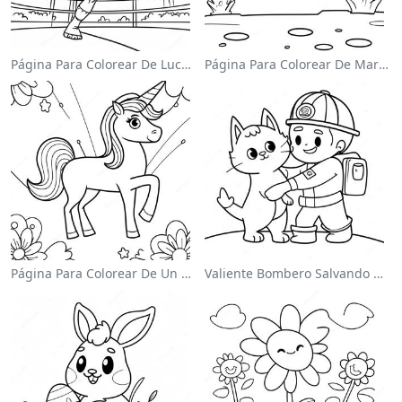
Página Para Colorear De Luchador De Wwe Saltando Sobre Oponente
Página Para Colorear De Mario Saltando Sobre Goombas
Página Para Colorear De Un Unicornio Mágico En Un Arcoíris
Valiente Bombero Salvando Un Gato Para Colorear