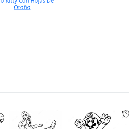
lo Kitty Con Hojas De
Otoño