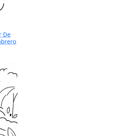
r De
mbrero