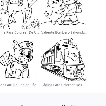
Página Para Colorear De Un Unicornio Mágico En Un Arcoíris
Valiente Bombero Salvando Un Gato Para Colorear
Chase Patrulla Canina Página Para Colorear
Página Para Colorear De Locomotora Colorida