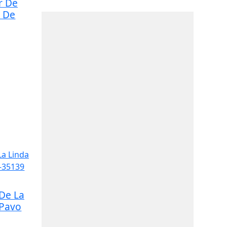
r De
n De
De La
 Pavo