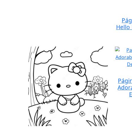
Pág
Hello
Pági
Adora