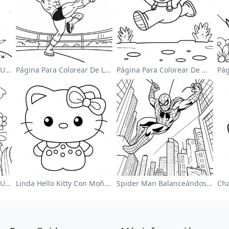
Página Para Colorear De Un Astronauta Lindo Flotando En El Espacio
Página Para Colorear De Luchador De Wwe Saltando Sobre Oponente
Página Para Colorear De Mario Saltando Sobre Goombas
Página Para Colorear De Un Jardín De Flores Coloridas
Linda Hello Kitty Con Moño Para Colorear
Spider Man Balanceándose Por La Ciudad Para Colorear