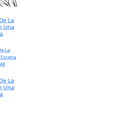
De La
En Una
a
De La
En Una
a