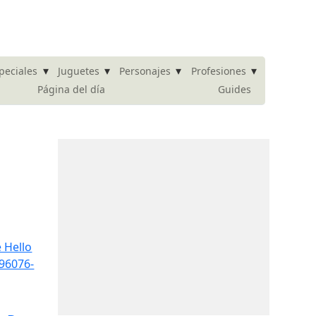
▾
▾
▾
▾
peciales
Juguetes
Personajes
Profesiones
Página del día
Guides