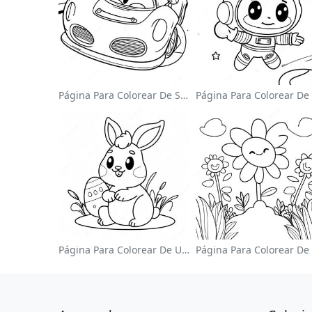
Página Para Colorear De Sonic El Velocista
Página Para Colorear De Un Lindo Conejo De Pascua