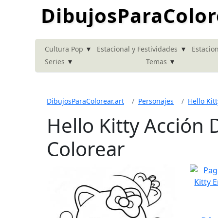
DibujosParaColor
▾
▾
Cultura Pop
Estacional y Festividades
Estacion
▾
▾
Series
Temas
DibujosParaColorear.art
Personajes
Hello Kitt
Hello Kitty Acción
Colorear