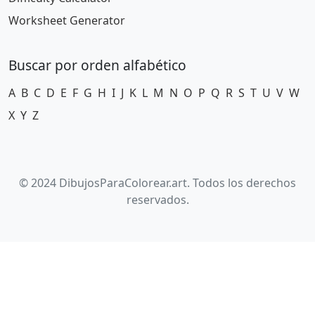
Worksheet Generator
Buscar por orden alfabético
A
B
C
D
E
F
G
H
I
J
K
L
M
N
O
P
Q
R
S
T
U
V
W
X
Y
Z
© 2024 DibujosParaColorear.art. Todos los derechos
reservados.