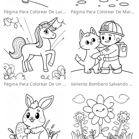
Página Para Colorear De Luchador De Wwe Saltando Sobre Oponente
Página Para Colorear De Mario Saltando Sobre Goombas
Página Para Colorear De Un Unicornio Mágico En Un Arcoíris
Valiente Bombero Salvando Un Gato Para Colorear