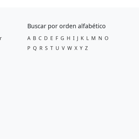
Buscar por orden alfabético
r
A
B
C
D
E
F
G
H
I
J
K
L
M
N
O
P
Q
R
S
T
U
V
W
X
Y
Z