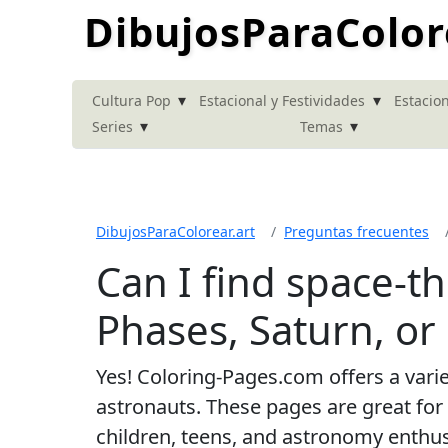
DibujosParaColor
▾
▾
Cultura Pop
Estacional y Festividades
Estacion
▾
▾
Series
Temas
DibujosParaColorear.art
Preguntas frecuentes
Can I find space-
Phases, Saturn, or 
Yes! Coloring-Pages.com offers a vari
astronauts. These pages are great for
children, teens, and astronomy enthusi