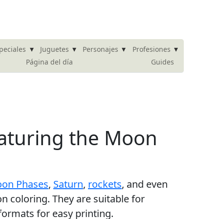
▾
▾
▾
▾
peciales
Juguetes
Personajes
Profesiones
Página del día
Guides
eaturing the Moon
on Phases
,
Saturn
,
rockets
, and even
on coloring. They are suitable for
formats for easy printing.