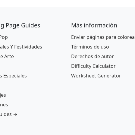
ng Page Guides
Más información
 Pop
Enviar páginas para colorea
ales Y Festividades
Términos de uso
De Arte
Derechos de autor
Difficulty Calculator
s Especiales
Worksheet Generator
s
jes
ones
guides →