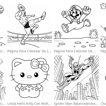
Página Para Colorear De Un Astronauta Lindo Flotando En El Espacio
Página Para Colorear De Luchador De Wwe Saltando Sobre Oponente
Página Para Colorear De Mario Saltando Sobre Goombas
Página Para Colorear De Un Jardín De Flores Coloridas
Linda Hello Kitty Con Moño Para Colorear
Spider Man Balanceándose Por La Ciudad Para Colorear