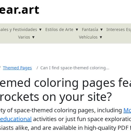
ear.art
▾
▾
▾
ales y Festividades
Estilos de Arte
Fantasía
Intereses Es
▾
▾
Varios
Vehículos
Themed Pages
Can I find space-themed coloring...
themed coloring pages f
rockets on your site?
ety of space-themed coloring pages, including
Mo
educational
activities or just fun space explorati
asts alike, and are available in high-quality PDF 