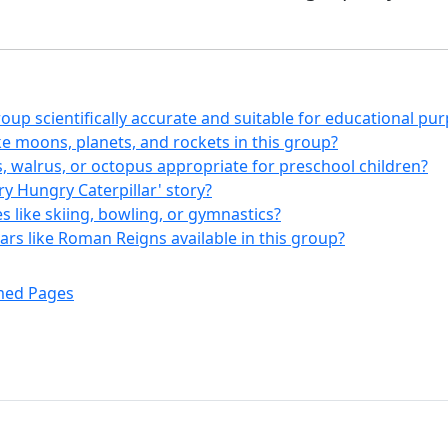
oup scientifically accurate and suitable for educational pu
ke moons, planets, and rockets in this group?
s, walrus, or octopus appropriate for preschool children?
y Hungry Caterpillar' story?
 like skiing, bowling, or gymnastics?
ars like Roman Reigns available in this group?
emed Pages