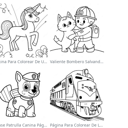
Página Para Colorear De Un Unicornio Mágico En Un Arcoíris
Valiente Bombero Salvando Un Gato Para Colorear
Chase Patrulla Canina Página Para Colorear
Página Para Colorear De Locomotora Colorida