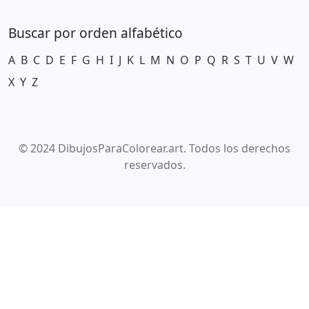
Buscar por orden alfabético
A
B
C
D
E
F
G
H
I
J
K
L
M
N
O
P
Q
R
S
T
U
V
W
X
Y
Z
© 2024 DibujosParaColorear.art. Todos los derechos
reservados.