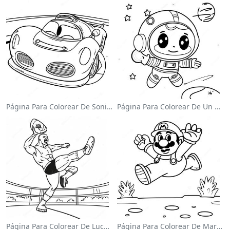
Página Para Colorear De Sonic El Velocista
Página Para Colorear De Un Astronauta Lindo Flotando En El Espacio
Página Para Colorear De Luchador De Wwe Saltando Sobre Oponente
Página Para Colorear De Mario Saltando Sobre Goombas