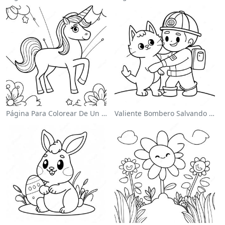
Página Para Colorear De Un Unicornio Mágico En Un Arcoíris
Valiente Bombero Salvando Un Gato Para Colorear