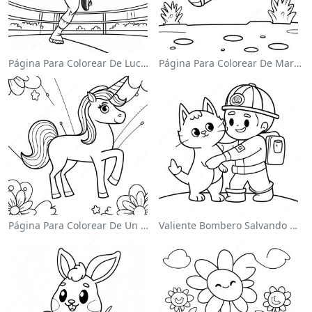
Página Para Colorear De Luchador De Wwe Saltando Sobre Oponente
Página Para Colorear De Mario Saltando Sobre Goombas
Página Para Colorear De Un Unicornio Mágico En Un Arcoíris
Valiente Bombero Salvando Un Gato Para Colorear