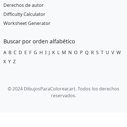
Derechos de autor
Difficulty Calculator
Worksheet Generator
Buscar por orden alfabético
A
B
C
D
E
F
G
H
I
J
K
L
M
N
O
P
Q
R
S
T
U
V
W
X
Y
Z
© 2024 DibujosParaColorear.art. Todos los derechos
reservados.