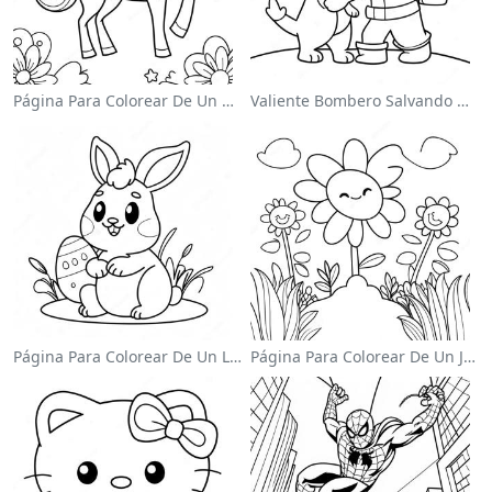
Página Para Colorear De Un Unicornio Mágico En Un Arcoíris
Valiente Bombero Salvando Un Gato Para Colorear
Página Para Colorear De Un Lindo Conejo De Pascua
Página Para Colorear De Un Jardín De Flores Coloridas