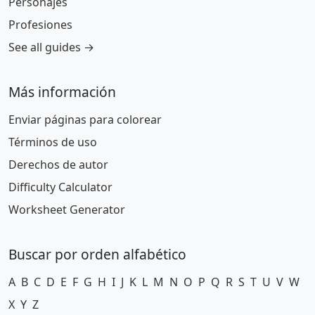
Personajes
Profesiones
See all guides →
Más información
Enviar páginas para colorear
Términos de uso
Derechos de autor
Difficulty Calculator
Worksheet Generator
Buscar por orden alfabético
A
B
C
D
E
F
G
H
I
J
K
L
M
N
O
P
Q
R
S
T
U
V
W
X
Y
Z