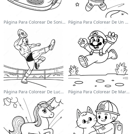
Página Para Colorear De Sonic El Velocista
Página Para Colorear De Un Astronauta Lindo Flotando En El Espacio
Página Para Colorear De Luchador De Wwe Saltando Sobre Oponente
Página Para Colorear De Mario Saltando Sobre Goombas