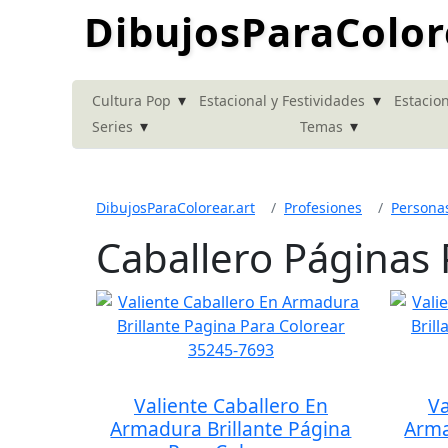
DibujosParaColor
▾
▾
Cultura Pop
Estacional y Festividades
Estacion
▾
▾
Series
Temas
DibujosParaColorear.art
Profesiones
Persona
Caballero Páginas 
Valiente Caballero En
Va
Armadura Brillante Página
Arma