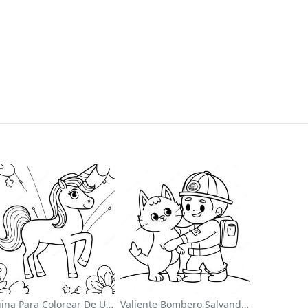
Página Para Colorear De Un Unicornio Mágico En Un Arcoíris
Valiente Bombero Salvando Un Gato Para Colorear