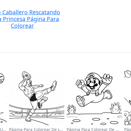
 Caballero Rescatando
 Princesa Página Para
Colorear
Página Para Colorear De Un Astronauta Lindo Flotando En El Espacio
Página Para Colorear De Luchador De Wwe Saltando Sobre Oponente
Página Para Colorear De Mario Saltando Sobre Goombas