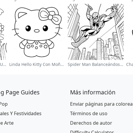
Página Para Colorear De Un Jardín De Flores Coloridas
Linda Hello Kitty Con Moño Para Colorear
Spider Man Balanceándose Por La Ciudad Para Colorear
ng Page Guides
Más información
 Pop
Enviar páginas para colorea
ales Y Festividades
Términos de uso
De Arte
Derechos de autor
Difficulty Calculator