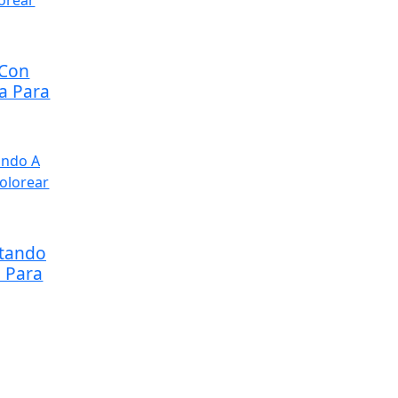
 Con
a Para
atando
a Para