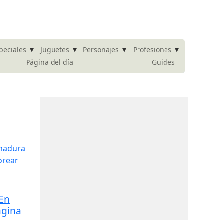
▾
▾
▾
▾
peciales
Juguetes
Personajes
Profesiones
Página del día
Guides
 En
ágina