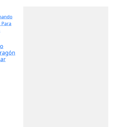
do
Dragón
ear