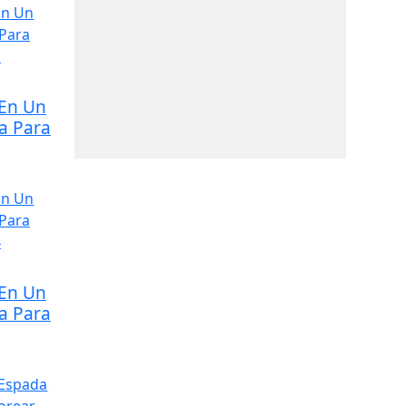
 En Un
a Para
 En Un
a Para