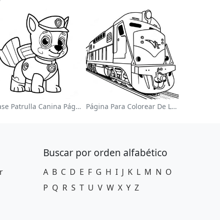
Chase Patrulla Canina Página Para Colorear
Página Para Colorear De Locomotora Colorida
Buscar por orden alfabético
r
A
B
C
D
E
F
G
H
I
J
K
L
M
N
O
P
Q
R
S
T
U
V
W
X
Y
Z